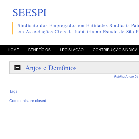
SEESPI
Sindicato dos Empregados em Entidades Sindicais Patr
em Associações Civis da Indústria no Estado de São P
pule para o conteúdo
HOME
BENEFÍCIOS
LEGISLAÇÃO
CONTRIBUIÇÃO SINDICA
Anjos e Demônios
Publicado em
04
Tags:
Comments are closed.