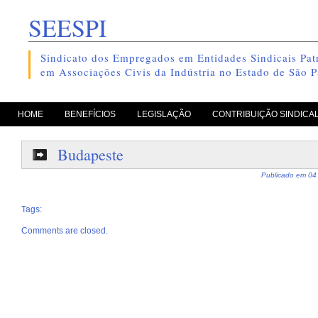
SEESPI
Sindicato dos Empregados em Entidades Sindicais Patr
em Associações Civis da Indústria no Estado de São P
pule para o conteúdo
HOME
BENEFÍCIOS
LEGISLAÇÃO
CONTRIBUIÇÃO SINDICA
Budapeste
Publicado em
04
Tags:
Comments are closed.