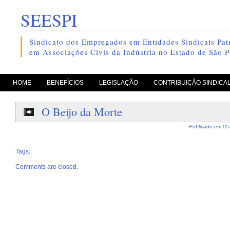
SEESPI
Sindicato dos Empregados em Entidades Sindicais Patr
em Associações Civis da Indústria no Estado de São P
pule para o conteúdo
HOME
BENEFÍCIOS
LEGISLAÇÃO
CONTRIBUIÇÃO SINDICA
O Beijo da Morte
Publicado em
05
Tags:
Comments are closed.