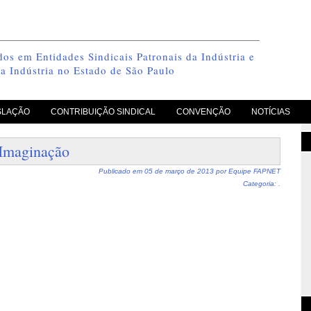
os em Entidades Sindicais Patronais da Indústria e
a Indústria no Estado de São Paulo
SLAÇÃO
CONTRIBUIÇÃO SINDICAL
CONVENÇÃO
NOTÍCIAS
Imaginação
Publicado em
05 de março de 2013
por
Equipe FAPNET
Categoria: .