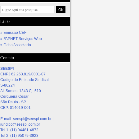
Links
Emissão CEF
FAPNET Serviços Web
Ficha Associado
Contato
SEESPI
CNPJ 62.263.819/0001-07
Código de Entidade Sindical:
S-86224
Al. Santos, 1343 Cj. 510
Cerqueira Cesar
São Paulo
-
SP
CEP:
014019-001
E-mail:
seespi@seespi.com.br |
juridico@seespi.com.br
Tel 1:
(11) 94481-4872
Tel 2:
(11) 95079-3923