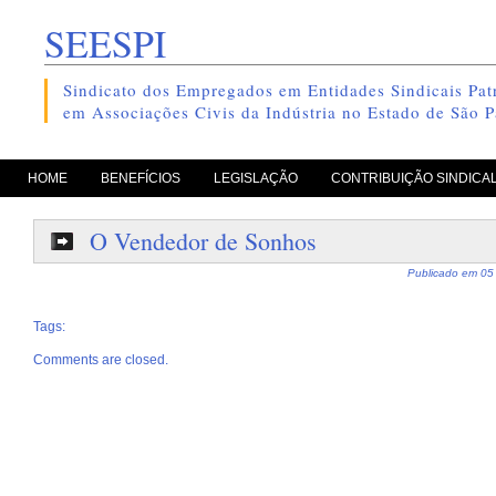
SEESPI
Sindicato dos Empregados em Entidades Sindicais Patr
em Associações Civis da Indústria no Estado de São P
pule para o conteúdo
HOME
BENEFÍCIOS
LEGISLAÇÃO
CONTRIBUIÇÃO SINDICA
O Vendedor de Sonhos
Publicado em
05
Tags:
Comments are closed.