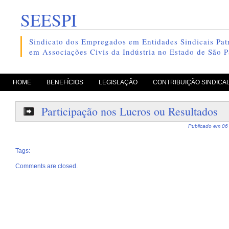
SEESPI
Sindicato dos Empregados em Entidades Sindicais Patr
em Associações Civis da Indústria no Estado de São P
pule para o conteúdo
HOME
BENEFÍCIOS
LEGISLAÇÃO
CONTRIBUIÇÃO SINDICA
Participação nos Lucros ou Resultados
Publicado em
06
Tags:
Comments are closed.