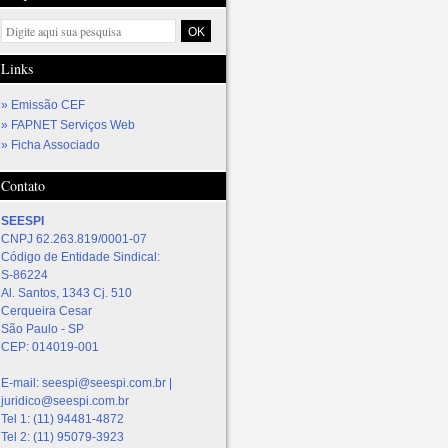
Links
Emissão CEF
FAPNET Serviços Web
Ficha Associado
Contato
SEESPI
CNPJ 62.263.819/0001-07
Código de Entidade Sindical:
S-86224
Al. Santos, 1343 Cj. 510
Cerqueira Cesar
São Paulo
-
SP
CEP:
014019-001
E-mail:
seespi@seespi.com.br |
juridico@seespi.com.br
Tel 1:
(11) 94481-4872
Tel 2:
(11) 95079-3923