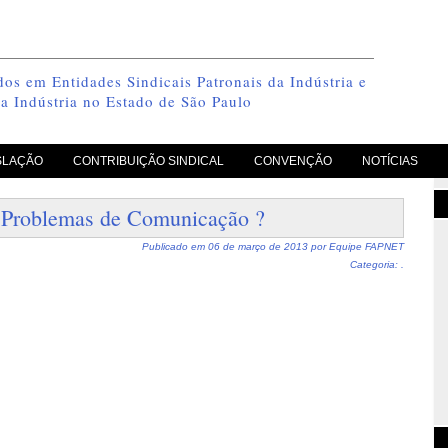
os em Entidades Sindicais Patronais da Indústria e
a Indústria no Estado de São Paulo
SLAÇÃO
CONTRIBUIÇÃO SINDICAL
CONVENÇÃO
NOTÍCIAS
Problemas de Comunicação ?
Publicado em
06 de março de 2013
por
Equipe FAPNET
Categoria: .