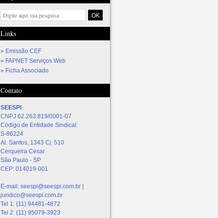
Links
Emissão CEF
FAPNET Serviços Web
Ficha Associado
Contato
SEESPI
CNPJ 62.263.819/0001-07
Código de Entidade Sindical:
S-86224
Al. Santos, 1343 Cj. 510
Cerqueira Cesar
São Paulo
-
SP
CEP:
014019-001
E-mail:
seespi@seespi.com.br |
juridico@seespi.com.br
Tel 1:
(11) 94481-4872
Tel 2:
(11) 95079-3923