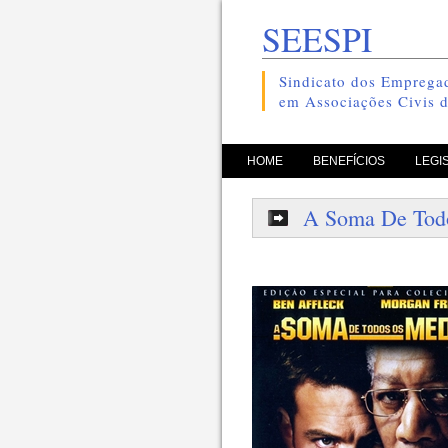
SEESPI
Sindicato dos Empregad
em Associações Civis d
pule para o conteúdo
HOME
BENEFÍCIOS
LEGI
A Soma De Tod