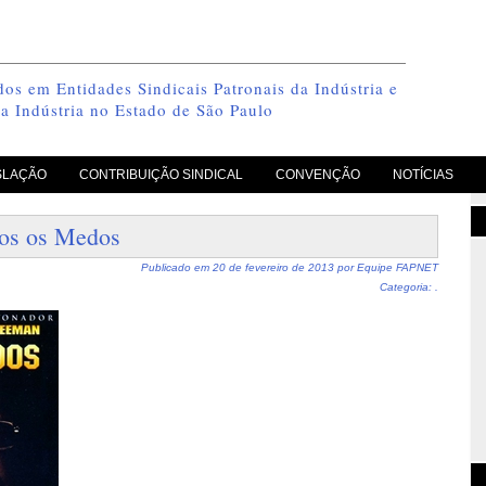
os em Entidades Sindicais Patronais da Indústria e
a Indústria no Estado de São Paulo
SLAÇÃO
CONTRIBUIÇÃO SINDICAL
CONVENÇÃO
NOTÍCIAS
os os Medos
Publicado em
20 de fevereiro de 2013
por
Equipe FAPNET
Categoria: .