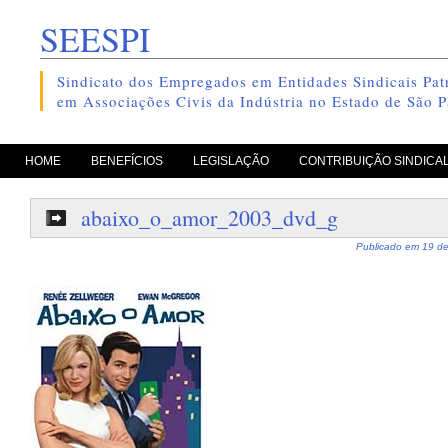
SEESPI
Sindicato dos Empregados em Entidades Sindicais Patr
em Associações Civis da Indústria no Estado de São P
pule para o conteúdo
HOME
BENEFÍCIOS
LEGISLAÇÃO
CONTRIBUIÇÃO SINDICA
abaixo_o_amor_2003_dvd_g
Publicado em
19 de