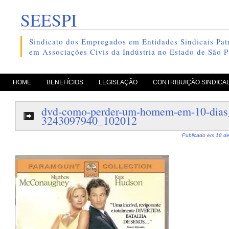
SEESPI
Sindicato dos Empregados em Entidades Sindicais Patr
em Associações Civis da Indústria no Estado de São P
pule para o conteúdo
HOME
BENEFÍCIOS
LEGISLAÇÃO
CONTRIBUIÇÃO SINDICA
dvd-como-perder-um-homem-em-10-dia
3243097940_102012
Publicado em
18 de