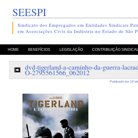
SEESPI
Sindicato dos Empregados em Entidades Sindicais Patr
em Associações Civis da Indústria no Estado de São P
pule para o conteúdo
HOME
BENEFÍCIOS
LEGISLAÇÃO
CONTRIBUIÇÃO SINDICA
dvd-tigerland-a-caminho-da-guerra-lacr
O-2795561566_062012
Publicado em
19 de