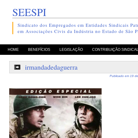
SEESPI
Sindicato dos Empregados em Entidades Sindicais Patr
em Associações Civis da Indústria no Estado de São P
pule para o conteúdo
HOME
BENEFÍCIOS
LEGISLAÇÃO
CONTRIBUIÇÃO SINDICA
irmandadedaguerra
Publicado em
19 de