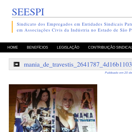
SEESPI
Sindicato dos Empregados em Entidades Sindicais Patr
em Associações Civis da Indústria no Estado de São P
pule para o conteúdo
HOME
BENEFÍCIOS
LEGISLAÇÃO
CONTRIBUIÇÃO SINDICA
mania_de_travestis_2641787_4d16b110
Publicado em
20 de