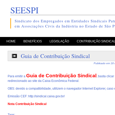
SEESPI
Sindicato dos Empregados em Entidades Sindicais Patr
em Associações Civis da Indústria no Estado de São P
pule para o conteúdo
HOME
BENEFÍCIOS
LEGISLAÇÃO
CONTRIBUIÇÃO SINDICA
Guia de Contribuição Sindical
Publicado em
18 
Guia de Contribuição Sindical
Para emitir a
, basta clica
redirecionado ao site da Caixa Econômica Federal.
OBS: devido a compatibilidade, utilizem o navegador Internet Explorer, caso 
Emissão CEF:
http://sindical.caixa.gov.br/
Nota Contribuição Sindical
Tags: